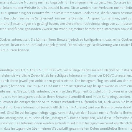
nerseits dazu, die Nutzung meines Angebots für Sie angenehmer zu gestalten. So setze ic
e Seiten meiner Website bereits besucht haben. Diese werden nach Verlassen meiner Seite
s zur Optimierung der Benutzerfreundlichkeit temporäre Cookies ein, die für einen besti
n. Besuchen Sie meine Seite erneut, um meine Dienste in Anspruch zu nehmen, wird auto
n und Einstellungen sie getätigt haben, um diese nicht noch einmal eingeben zu müssen
aten sind für die genannten Zwecke zur Wahrung meiner berechtigten Interessen sowie der Dr
Cookies automatisch. Sie können Ihren Browser jedoch so konfigurieren, dass keine Cooki
cheint, bevor ein neuer Cookie angelegt wird. Die vollständige Deaktivierung von Cookies 
bsite nutzen können.
Grundlage des Art. 6 Abs. 1 S. 1 lit. f DSGVO Social Plug-Ins des sozialen Netzwerks Insta
rstehende werbliche Zweck ist als berechtigtes Interesse im Sinne der DSGVO anzusehen.
durch deren jeweiligen Anbieter zu gewährleisten. Die Instagram Plug-Ins wird von der In
agram“) betrieben. Die Plug-Ins sind mit einem Instagram-Logo beispielsweise in Form ei
te meines Webauftritts aufrufen, die ein solches Plugin enthält, stellt Ihr Browser eine 
gins wird von Instagram direkt an Ihren Browser übermittelt und in die Seite eingebunden.
hr Browser die entsprechende Seite meines Webauftritts aufgerufen hat, auch wenn Sie kein
ggt sind. Diese Information (einschließlich Ihrer IP-Adresse) wird von Ihrem Browser direkt
hert. Sind Sie bei Instagram eingeloggt, kann Instagram den Besuch meiner Website Ihre
s interagieren, zum Beispiel das „Instagram“- Button betätigen, wird diese Information eb
espeichert. Die Informationen werden außerdem auf Ihrem Instagram-Account veröffentlich
en, dass Instagram die über meinen Webauftritt gesammelten Daten unmittelbar Ihrem I