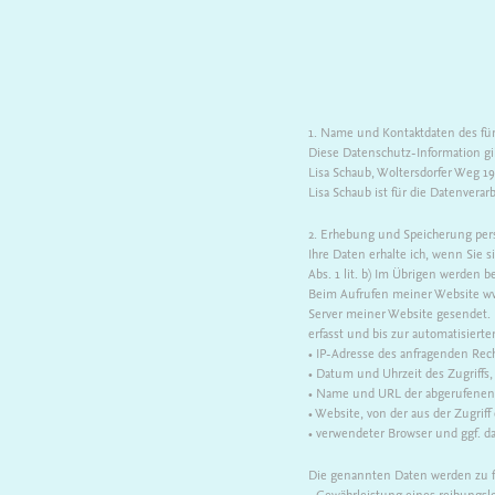
1. Name und Kontaktdaten des für
Diese Datenschutz-Information gil
Lisa Schaub, Woltersdorfer Weg 19
Lisa Schaub ist für die Datenvera
2. Erhebung und Speicherung pe
Ihre Daten erhalte ich, wenn Sie 
Abs. 1 lit. b) Im Übrigen werden 
Beim Aufrufen meiner Website ww
Server meiner Website gesendet. 
erfasst und bis zur automatisiert
• IP-Adresse des anfragenden Rec
• Datum und Uhrzeit des Zugriffs,
• Name und URL der abgerufenen 
• Website, von der aus der Zugriff 
• verwendeter Browser und ggf. d
Die genannten Daten werden zu f
• Gewährleistung eines reibungsl