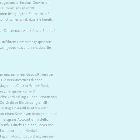
h sogenannte Session-Cookies ein,
 automatisch gelöscht.
mmten festgelegten Zeitraum auf
matisch erkannt, dass Sie bereits
.
itter nach Art. 6 Abs. 1 S. 1 lit. f
es auf Ihrem Computer gespeichert
kann jedoch dazu führen, dass Sie
gram ein, um mein Geschäft hierüber
 Die Verantwortung für den
stagram LLC., 1601 Willow Road,
ner „Instagram-Kamera“
direkte Verbindung zu den Servern von
 Durch diese Einbindung erhält
 Instagram-Profil besitzen oder
 an einen Server von Instagram in die
m Instagram-Account unmittelbar
enfalls direkt an einen Server von
t und dort Ihren Kontakten
nstagram-Account zuordnet, müssen