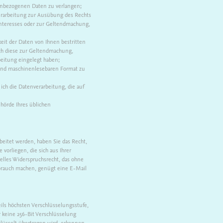
nenbezogenen Daten zu verlangen;
erarbeitung zur Ausübung des Rechts
 Interesses oder zur Geltendmachung,
eit der Daten von Ihnen bestritten
och diese zur Geltendmachung,
eitung eingelegt haben;
 und maschinenlesebaren Format zu
ich die Datenverarbeitung, die auf
ehörde Ihres üblichen
beitet werden, haben Sie das Recht,
orliegen, die sich aus Ihrer
elles Widerspruchsrecht, das ohne
brauch machen, genügt eine E-Mail
ils höchsten Verschlüsselungsstufe,
r keine 256-Bit Verschlüsselung
chlüsselt übertragen wird, erkennen