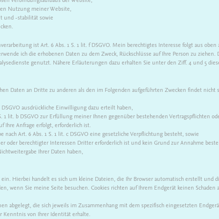
blen Nutzung meiner Website,
 und -stabilität sowie
ecken.
erarbeitung ist Art. 6 Abs. 1 S. 1 lit. f DSGVO. Mein berechtigtes Interesse folgt aus obe
erwende ich die erhobenen Daten zu dem Zweck, Rückschlüsse auf Ihre Person zu ziehen.
lysedienste genutzt. Nähere Erläuterungen dazu erhalten Sie unter den Ziff. 4 und 5 dies
hen Daten an Dritte zu anderen als den im Folgenden aufgeführten Zwecken findet nicht st
t. a DSGVO ausdrückliche Einwilligung dazu erteilt haben,
 S. 1 lit. b DSGVO zur Erfüllung meiner Ihnen gegenüber bestehenden Vertragspflichten o
Ihre Anfrage erfolgt, erforderlich ist.
be nach Art. 6 Abs. 1 S. 1 lit. c DSGVO eine gesetzliche Verpflichtung besteht, sowie
 oder berechtigter Interessen Dritter erforderlich ist und kein Grund zur Annahme beste
Nichtweitergabe Ihrer Daten haben,
 ein. Hierbei handelt es sich um kleine Dateien, die Ihr Browser automatisch erstellt und d
en, wenn Sie meine Seite besuchen. Cookies richten auf Ihrem Endgerät keinen Schaden an
en abgelegt, die sich jeweils im Zusammenhang mit dem spezifisch eingesetzten Endgerä
r Kenntnis von Ihrer Identität erhalte.