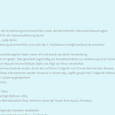
 die Verarbeitung Verantwortlichen sowie des betrieblichen Datenschutzbeauftragten
t für die Datenverarbeitung durch:
, 12589 Berlin
rbeitung verantwortlich und unter der E-Mailadresse mail@lisaschaub.de erreichbar.
rsonenbezogener Daten sowie Art und Zweck von deren Verwendung
sie mir geben. Dies geschieht regelmäßig zur Kontaktaufnahme zur Anbahnung eines Vertrag
beim Besuch meiner Website Daten wie folgt von Ihnen verarbeitet:
w.lisaschaub.de werden durch den auf Ihrem Endgerät zum Einsatz kommenden Browser 
Diese Informationen werden temporär in einem sog. Logfile gespeichert. Folgende Inform
en Löschung gespeichert:
hners,
Datei,
erfolgt (Referrer-URL),
as Betriebssystem Ihres Rechners sowie der Name Ihres Access-Providers.
olgenden Zwecken verarbeitet:
osen Verbindungsaufbaus der Website,