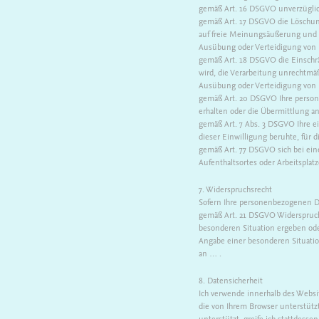
gemäß Art. 16 DSGVO unverzüglich
gemäß Art. 17 DSGVO die Löschung
auf freie Meinungsäußerung und I
Ausübung oder Verteidigung von R
gemäß Art. 18 DSGVO die Einschrä
wird, die Verarbeitung unrechtmäß
Ausübung oder Verteidigung von 
gemäß Art. 20 DSGVO Ihre persone
erhalten oder die Übermittlung a
gemäß Art. 7 Abs. 3 DSGVO Ihre ein
dieser Einwilligung beruhte, für d
gemäß Art. 77 DSGVO sich bei eine
Aufenthaltsortes oder Arbeitsplat
7. Widerspruchsrecht
Sofern Ihre personenbezogenen Dat
gemäß Art. 21 DSGVO Widerspruch 
besonderen Situation ergeben oder
Angabe einer besonderen Situati
an … .
8. Datensicherheit
Ich verwende innerhalb des Websit
die von Ihrem Browser unterstützt 
unterstützt, greife ich stattdesse