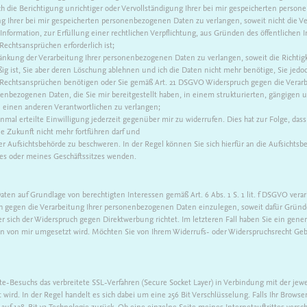
 die Berichtigung unrichtiger oder Vervollständigung Ihrer bei mir gespeicherten perso
 Ihrer bei mir gespeicherten personenbezogenen Daten zu verlangen, soweit nicht die V
nformation, zur Erfüllung einer rechtlichen Verpflichtung, aus Gründen des öffentlichen
echtsansprüchen erforderlich ist;
nkung der Verarbeitung Ihrer personenbezogenen Daten zu verlangen, soweit die Richtigk
ig ist, Sie aber deren Löschung ablehnen und ich die Daten nicht mehr benötige, Sie jed
Rechtsansprüchen benötigen oder Sie gemäß Art. 21 DSGVO Widerspruch gegen die Verarb
nbezogenen Daten, die Sie mir bereitgestellt haben, in einem strukturierten, gängigen
n einen anderen Verantwortlichen zu verlangen;
mal erteilte Einwilligung jederzeit gegenüber mir zu widerrufen. Dies hat zur Folge, dass 
ie Zukunft nicht mehr fortführen darf und
r Aufsichtsbehörde zu beschweren. In der Regel können Sie sich hierfür an die Aufsichtsb
zes oder meines Geschäftssitzes wenden.
en auf Grundlage von berechtigten Interessen gemäß Art. 6 Abs. 1 S. 1 lit. f DSGVO verar
gegen die Verarbeitung Ihrer personenbezogenen Daten einzulegen, soweit dafür Gründe v
 sich der Widerspruch gegen Direktwerbung richtet. Im letzteren Fall haben Sie ein gener
on von mir umgesetzt wird. Möchten Sie von Ihrem Widerrufs- oder Widerspruchsrecht Ge
e-Besuchs das verbreitete SSL-Verfahren (Secure Socket Layer) in Verbindung mit der jewe
wird. In der Regel handelt es sich dabei um eine 256 Bit Verschlüsselung. Falls Ihr Browse
n auf 128-Bit v3 Technologie zurück. Ob eine einzelne Seite meines Internetauftrittes vers