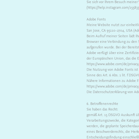
Sie sich vor Ihrem Besuch meiner
(https://help.instagram.com/1558
Adobe Fonts
Meine Website nutzt zur einheitli
San Jose, CA 95110-2704, USA (Ad
Beim Aufruf meiner Seiten lädt Ih
Browser eine Verbindung zu den S
aufgerufen wurde. Bei der Bereits
Adobe verfügt über eine Zertifiz
der Europäischen Union, das die E
https://www.adobe.com/de/privacy/
Die Nutzung von Adobe Fonts ist er
Sinne des Art. 6 Abs. 1 lit. f DSGV
Nähere Informationen zu Adobe Fo
https://www.adobe.com/de/privacy/
Die Datenschutzerklärung von Ado
6. Betroffenenrechte
Sie haben das Recht:
gemäß Art. 15 DSGVO Auskunft üb
Verarbeitungszwecke, die Katego
werden, die geplante Speicherdau
eines Beschwerderechts, die Herku
Entscheidungsfindung einschließli