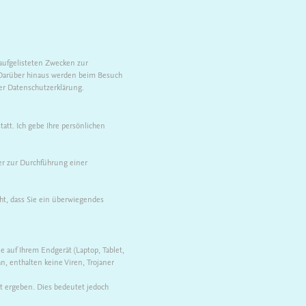
n aufgelisteten Zwecken zur
 Darüber hinaus werden beim Besuch
er Datenschutzerklärung.
att. Ich gebe Ihre persönlichen
der zur Durchführung einer
ht, dass Sie ein überwiegendes
ie auf Ihrem Endgerät (Laptop, Tablet,
, enthalten keine Viren, Trojaner
t ergeben. Dies bedeutet jedoch