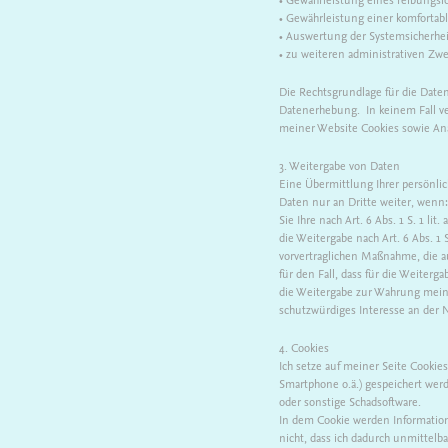
• Gewährleistung einer komforta
• Auswertung der Systemsicherheit
• zu weiteren administrativen Zw
Die Rechtsgrundlage für die Datenv
Datenerhebung. In keinem Fall v
meiner Website Cookies sowie Ana
3. Weitergabe von Daten
Eine Übermittlung Ihrer persönlic
Daten nur an Dritte weiter, wenn:
Sie Ihre nach Art. 6 Abs. 1 S. 1 li
die Weitergabe nach Art. 6 Abs. 1
vorvertraglichen Maßnahme, die auf 
für den Fall, dass für die Weiterga
die Weitergabe zur Wahrung meiner
schutzwürdiges Interesse an der 
4. Cookies
Ich setze auf meiner Seite Cookies
Smartphone o.ä.) gespeichert werd
oder sonstige Schadsoftware.
In dem Cookie werden Information
nicht, dass ich dadurch unmittelba