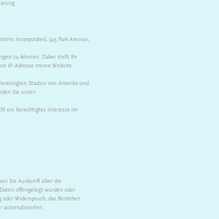
lärung
stems Incorporated, 345 Park Avenue,
igen zu können. Dabei stellt Ihr
Ihre IP-Adresse meine Website
 Vereinigten Staaten von Amerika und
nden Sie unter:
llt ein berechtigtes Interesse im
en Sie Auskunft über die
Daten offengelegt wurden oder
g oder Widerspruch, das Bestehen
r automatisierten