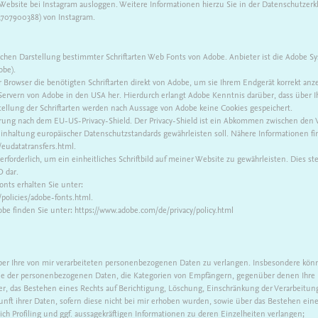
 Website bei Instagram ausloggen. Weitere Informationen hierzu Sie in der Datenschutzerk
33707900388) von Instagram.
chen Darstellung bestimmter Schriftarten Web Fonts von Adobe. Anbieter ist die Adobe Sy
obe).
r Browser die benötigten Schriftarten direkt von Adobe, um sie Ihrem Endgerät korrekt anze
ervern von Adobe in den USA her. Hierdurch erlangt Adobe Kenntnis darüber, dass über 
tellung der Schriftarten werden nach Aussage von Adobe keine Cookies gespeichert.
ierung nach dem EU-US-Privacy-Shield. Der Privacy-Shield ist ein Abkommen zwischen den
inhaltung europäischer Datenschutzstandards gewährleisten soll. Nähere Informationen fi
eudatatransfers.html.
forderlich, um ein einheitliches Schriftbild auf meiner Website zu gewährleisten. Dies ste
O dar.
nts erhalten Sie unter:
policies/adobe-fonts.html.
be finden Sie unter: https://www.adobe.com/de/privacy/policy.html
er Ihre von mir verarbeiteten personenbezogenen Daten zu verlangen. Insbesondere könn
rie der personenbezogenen Daten, die Kategorien von Empfängern, gegenüber denen Ihre 
er, das Bestehen eines Rechts auf Berichtigung, Löschung, Einschränkung der Verarbeitun
nft ihrer Daten, sofern diese nicht bei mir erhoben wurden, sowie über das Bestehen eine
ch Profiling und ggf. aussagekräftigen Informationen zu deren Einzelheiten verlangen;