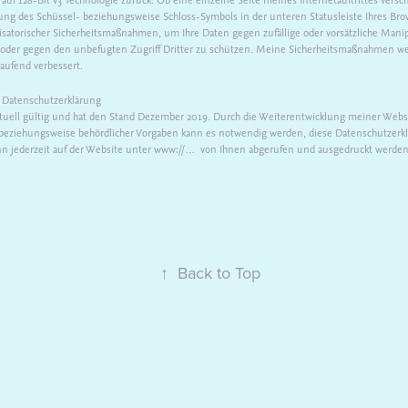
lung des Schüssel- beziehungsweise Schloss-Symbols in der unteren Statusleiste Ihres Bro
satorischer Sicherheitsmaßnahmen, um Ihre Daten gegen zufällige oder vorsätzliche Manip
g oder gegen den unbefugten Zugriff Dritter zu schützen. Meine Sicherheitsmaßnahmen w
aufend verbessert.
r Datenschutzerklärung
ktuell gültig und hat den Stand Dezember 2019. Durch die Weiterentwicklung meiner Web
 beziehungsweise behördlicher Vorgaben kann es notwendig werden, diese Datenschutzerkl
nn jederzeit auf der Website unter www://… von Ihnen abgerufen und ausgedruckt werden
↑
Back to Top