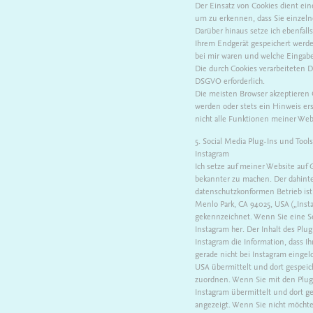
Der Einsatz von Cookies dient ei
um zu erkennen, dass Sie einzeln
Darüber hinaus setze ich ebenfall
Ihrem Endgerät gespeichert werde
bei mir waren und welche Eingabe
Die durch Cookies verarbeiteten D
DSGVO erforderlich.
Die meisten Browser akzeptieren 
werden oder stets ein Hinweis ers
nicht alle Funktionen meiner We
5. Social Media Plug-Ins und Tools
Instagram
Ich setze auf meiner Website auf 
bekannter zu machen. Der dahinte
datenschutzkonformen Betrieb ist 
Menlo Park, CA 94025, USA („Inst
gekennzeichnet. Wenn Sie eine Sei
Instagram her. Der Inhalt des Plu
Instagram die Information, dass I
gerade nicht bei Instagram eingelo
USA übermittelt und dort gespeic
zuordnen. Wenn Sie mit den Plugin
Instagram übermittelt und dort g
angezeigt. Wenn Sie nicht möcht